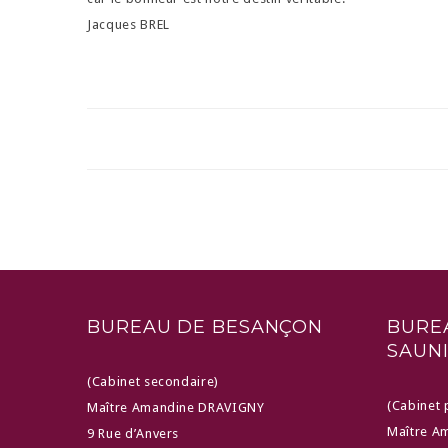
Jacques BREL
BUREAU DE BESANÇON
BUREA
SAUN
(Cabinet secondaire)
(Cabinet 
Maître Amandine DRAVIGNY
Maître A
9 Rue d’Anvers